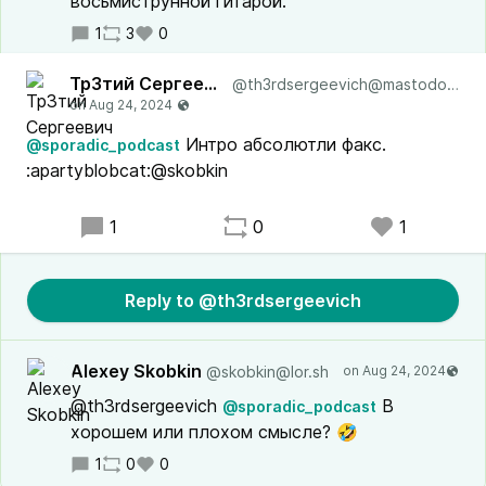
восьмиструнной гитарой.
1
3
0
Тр3тий Сергеевич
@th3rdsergeevich@mastodon.ml
Интро абсолютли факс.
@sporadic_podcast
:apartyblobcat:@skobkin
1
0
1
Reply to @th3rdsergeevich
Alexey Skobkin
@skobkin@lor.sh
@th3rdsergeevich
В
@sporadic_podcast
хорошем или плохом смысле? 🤣
1
0
0