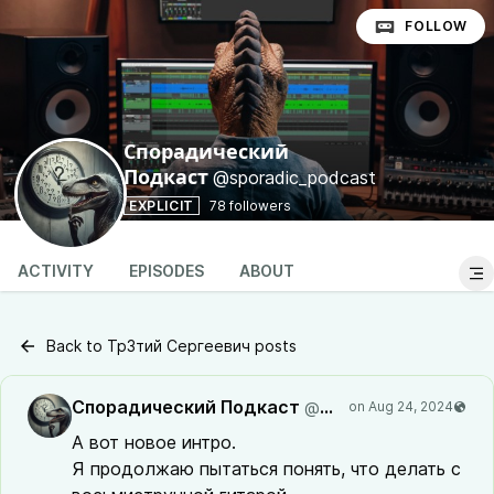
FOLLOW
Спорадический
@sporadic_podcast
Подкаст
EXPLICIT
78 followers
ACTIVITY
EPISODES
ABOUT
Back to Тр3тий Сергеевич posts
Спорадический Подкаст
@sporadic_podcast
А вот новое интро.
Я продолжаю пытаться понять, что делать с