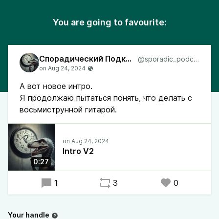
You are going to favourite:
Спорадический Подкаст
@sporadic_podcast
А вот новое интро.
Я продолжаю пытаться понять, что делать с
восьмиструнной гитарой.
Intro V2
0:27
1
3
0
Your handle