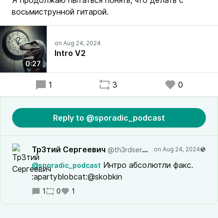
Я продолжаю пытаться понять, что делать с
восьмиструнной гитарой.
Intro V2
0:27
1
3
0
Reply to @sporadic_podcast
Тр3тий Сергеевич
@th3rdsergeevich@mastodon.ml
Интро абсолютли факс.
@sporadic_podcast
:apartyblobcat:@skobkin
1
0
1