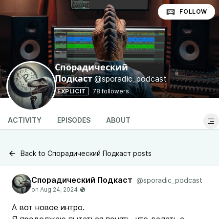
FOLLOW
Спорадический
@sporadic_podcast
Подкаст
EXPLICIT
78 followers
ACTIVITY
EPISODES
ABOUT
Back to Спорадический Подкаст posts
Спорадический Подкаст
@sporadic_podcast
А вот новое интро.