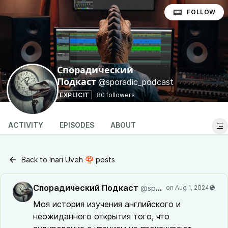
FOLLOW
Спорадический
@sporadic_podcast
Подкаст
EXPLICIT
80 followers
ACTIVITY
EPISODES
ABOUT
Back to Inari Uveh 🍄 posts
Спорадический Подкаст
@sporadic_podcast
Моя история изучения английского и
неожиданного открытия того, что