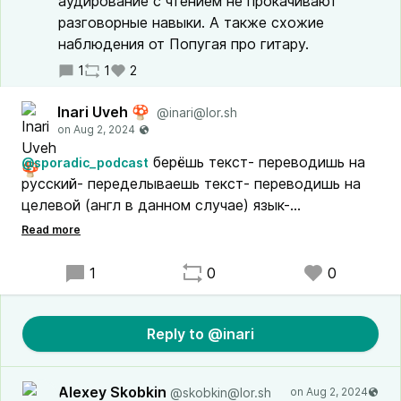
аудирование с чтением не прокачивают
разговорные навыки. А также схожие
наблюдения от Попугая про гитару.
1
1
2
Inari Uveh 🍄
@inari@lor.sh
берёшь текст- переводишь на
@sporadic_podcast
русский- переделываешь текст- переводишь на
целевой (англ в данном случае) язык-
пересказывание слух.Ещё "отражённое чтение"
можно пробовать. Включаем видео на Ютубе.
фраза_видео-на_паузу-повторение своим
1
0
0
ртом-....А так есть ещё прикол, что письменный
текст для письма от руки от клавиатуры
находится в разных "ящиках" нейросети
Reply to @inari
:blobcatgooglytrash:
Alexey Skobkin
@skobkin@lor.sh