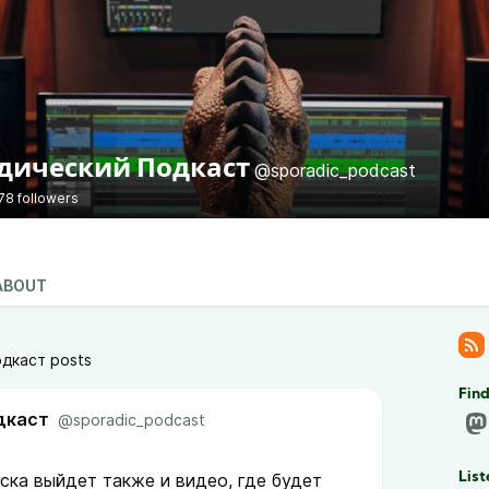
дический Подкаст
@sporadic_podcast
78 followers
ABOUT
дкаст posts
Fin
дкаст
@sporadic_podcast
уска выйдет также и видео, где будет
List