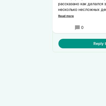
рассказано как делался э
несколько несложных де
подкасте.
0
Reply