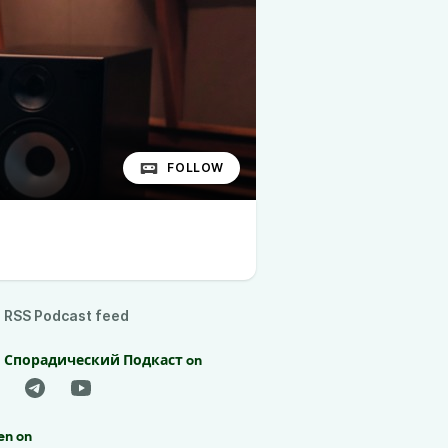
FOLLOW
RSS Podcast feed
d Спорадический Подкаст on
en on