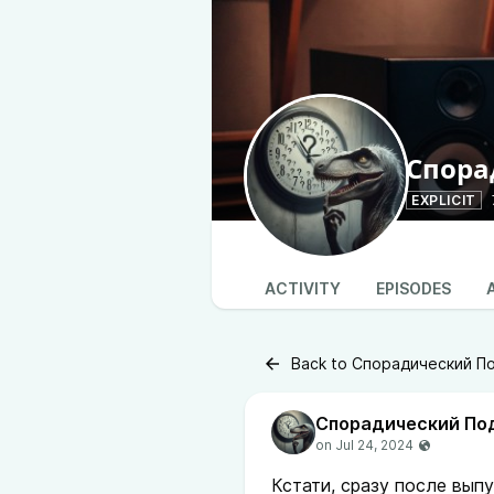
Спора
EXPLICIT
ACTIVITY
EPISODES
Back to Спорадический По
Спорадический По
Кстати, сразу после вып