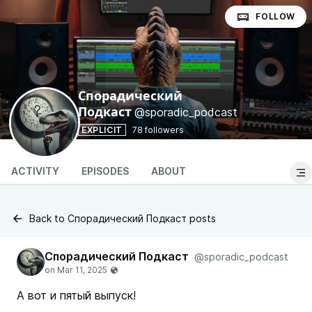
FOLLOW
Спорадический
@sporadic_podcast
Подкаст
EXPLICIT
78 followers
ACTIVITY
EPISODES
ABOUT
Back to Спорадический Подкаст posts
Спорадический Подкаст
@sporadic_podcast
А вот и пятый выпуск!