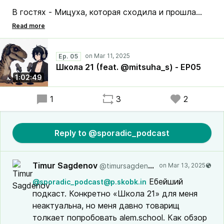
В гостях - Мицуха, которая сходила и прошла
месячный отборный этап первичного обучения в
"Школе 21", где бесплатно учат IT
специальностям.
Ep. 05
Школа 21 (feat. @mitsuha_s) - EP05
1:02:49
1
3
2
Reply to @sporadic_podcast
Timur Sagdenov
@timursagdenov@social.cutie.team
Ебейший
@sporadic_podcast@p.skobk.in
подкаст. Конкретно «Школа 21» для меня
неактуальна, но меня давно товарищ
толкает попробовать alem.school. Как обзор