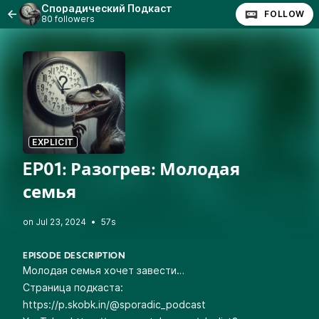
Спорадический Подкаст
FOLLOW
80 followers
EXPLICIT
EP01: Разогрев: Молодая
семья
•
57s
EPISODE DESCRIPTION
Молодая семья хочет завести…
Страница подкаста:
https://p.skobk.in/@sporadic_podcast