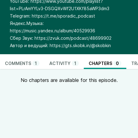
YouTube:
https://www.youtube.com/playlist?
list=PLrAmYYLv3-DSGQXvWf2U1XKf85aWP3dm3
Telegram:
https://t.me/sporadic_podcast
Яндекс.Музыка:
https://music.yandex.ru/album/40529936
Сбер Звук:
https://zvuk.com/podcast/48699902
Автор и ведущий:
https://gts.skobk.in/@skobkin
COMMENTS
1
ACTIVITY
1
CHAPTERS
0
TR
No chapters are available for this episode.