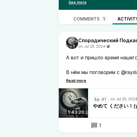
00:00:17 Вступление
00:01:06 Как Слава начал изуча
00:02:25 Как Скобкин изучал ан
COMMENTS
1
ACTIVIT
00:04:19 Как Скобкин пытался 
00:06:55 Почему Славе нужна к
Спорадический Подка
00:08:24 Прикол про “вайфу”
00:09:05 Как Попугай пытался 
00:13:30 Как лучше учить кандз
А вот и пришло время нашег
00:14:30 В чём сила, брат?
00:15:08 Как Скобкину стало п
В нём мы поговорим с @raysla
00:16:22 Первые ощущения Сл
изучение японского (и не то
00:16:48 Как мы чуть не сошли 
так получилось, что мы стали
00:18:00 Пощады не будет!
00:18:20 Приколы с японскими
Ep. 01
Местами так же расскажем р
やめて ください！(yam
00:20:00 Учим хирагану за ночь
английского и русского язык
1:43:20
00:22:22 Что такое хирагана и 
00:23:06 Почему учебники кор
Надеюсь, вам понравится. П
1
00:24:50 Как появились хираган
00:26:03 Как появился рубискр