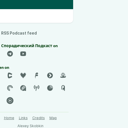
RSS Podcast feed
d Спорадический Подкаст on
en on
Home
Links
Credits
Map
Alexey Skobkin