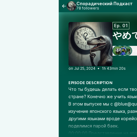
Спорадический Подкаст
78 followers
Ep. 01
やめて
3 
•
1h 43min 20s
EPISODE DESCRIPTION
Что ты будешь делать если тво
стране? Конечно же учить язык
В этом выпуске мы с @
blue@qui
изучение японского языка, раз
другими языками вроде корейск
поделимся парой баек.
00:00:00 Представление на яп