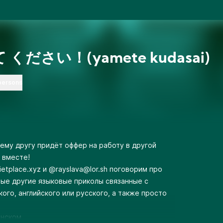
 ください！(yamete kudasai)
persons
ему другу придёт оффер на работу в другой
 вместе!
etplace.xyz
и @
rayslava@lor.sh
поговорим про
ные другие языковые приколы связанные с
ого, английского или русского, а также просто
онском