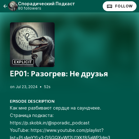
Спорадический Подкаст
FOLLOW
80 followers
EXPLICIT
EP01: Разогрев: Не друзья
•
52s
EPISODE DESCRIPTION
Как мне разбивают сердце на саундчеке.
Страница подкаста:
https://p.skobk.in/@sporadic_podcast
YouTube:
https://www.youtube.com/playlist?
list=PLrAmYYLv3-DSGQXvWf2U1XKf85aWP3dm3