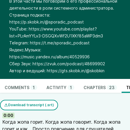
В этой части мы поговорим о его профессиональной
деятельности в роли системного администратора.
Страница подкаста:
https://p.skobk.in/@sporadic_podcast
YouTube:
https://www.youtube.com/playlist?
list=PLrAmYYLv3-DSGQXvWf2U1XKf85aWP3dm3
Telegram:
https://t.me/sporadic_podcast
Яндекс.Музыка:
https://music.yandex.ru/album/40529936
Сбер Звук:
https://zvuk.com/podcast/48699902
Автор и ведущий:
https://gts.skobk.in/@skobkin
COMMENTS
1
ACTIVITY
1
CHAPTERS
23
T
Download transcript (.srt)
0:00
Когда жопа горит. Когда жопа говорит. Когда жопа
горит и как... Просто пояснение для слушателей