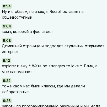
8:54
Ну и в общем, не знаю, я Recroll оставил на
общедоступный
9:04
комп, который в фое стоял.
9:08
Домашней странице и подходит студентик открывает
интернет
9:13
explorer и ему * We're no strangers to love *. Блин, а
мне напоминает
9:22
тоже как у нас были классы, где мы делали
лабораторные
9:26
работы по программированию различные и мы, если