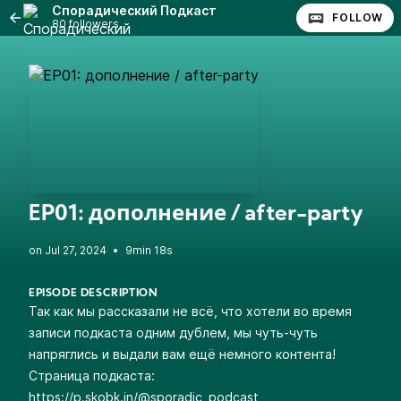
Спорадический Подкаст
FOLLOW
80 followers
EP01: дополнение / after-party
•
9min 18s
EPISODE DESCRIPTION
Так как мы рассказали не всё, что хотели во время
записи подкаста одним дублем, мы чуть-чуть
напряглись и выдали вам ещё немного контента!
Страница подкаста:
https://p.skobk.in/@sporadic_podcast