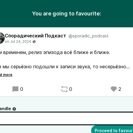
You are going to favourite:
Спорадический Подкаст
@sporadic_podcast
м временем, релиз эпизода всё ближе и ближе.
з мы серьёзно подошли к записи звука, то несерьёзно
дходить к дистрибуции было бы странно.
этому таймкоды тоже были подготовлены.
0
0
2
сожалению, на ютубе по жалобе на небольшую врезку и
andle
риала пришлось её удалить. С этого момента таймкоды
дут не очень коррентными 😑
рочем, я надеюсь, что ютуб не будет основным местом
Proceed to favour