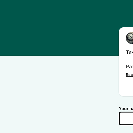
Те
Ра
по
По
К 
Your h
се
бу
Вп