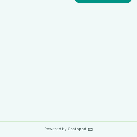
lor.sh/@rayslava
Powered by
Castopod