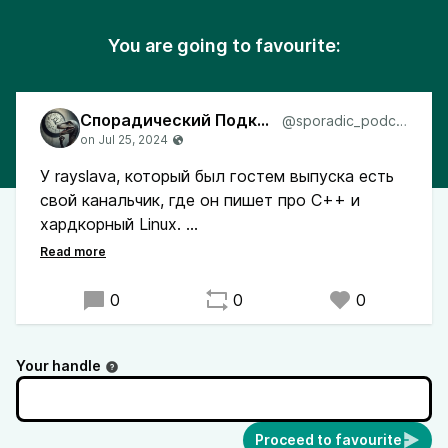
You are going to favourite:
Спорадический Подкаст
@sporadic_podcast
У rayslava, который был гостем выпуска есть
свой канальчик, где он пишет про C++ и
хардкорный Linux.
Если вас не пугают рассказы про домашний
k8s, конференции по C++ и ковыряния Rust -
0
0
0
можете подписываться. Там тяжёлый
барсукор.
Your handle
t.me/badgercore
Ну и в феди он тоже есть:
Proceed to favourite