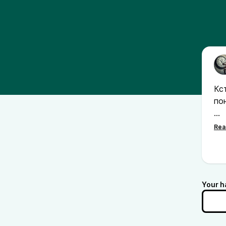
Кс
по
Я 
вс
не
А 
Your h