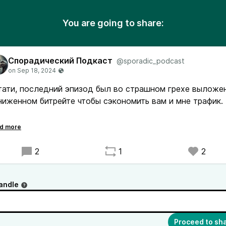
You are going to share:
Спорадический Подкаст
@sporadic_podcast
тати, последний эпизод был во страшном грехе выложе
ниженном битрейте чтобы сэкономить вам и мне трафик.
подозреваю, что этого никто не заметил - и хорошо. Это
ё-таки не музыка, а разговоры и тут гнать 320kbps попус
т смысла.
2
1
2
вы почувствовали угнетение битрейтом?
andle
Proceed to sh